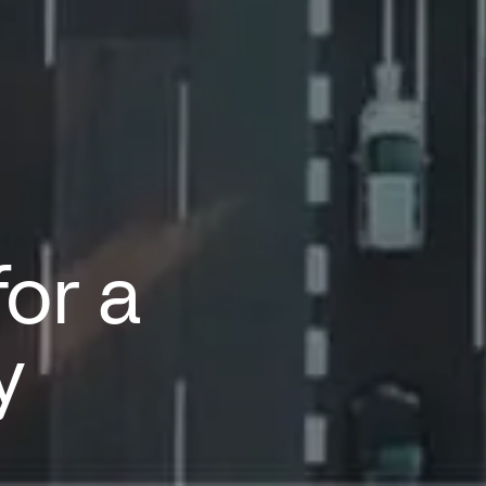
for a
y