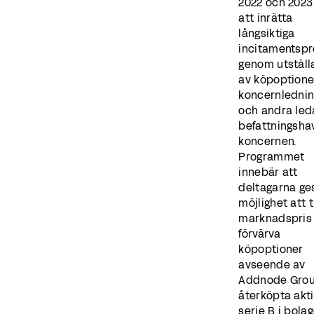
2022 och 2023 
att inrätta
långsiktiga
incitamentsp
genom utstäl
av köpoptioner
koncernledni
och andra le
befattningshav
koncernen.
Programmet
innebär att
deltagarna ge
möjlighet att ti
marknadspris
förvärva
köpoptioner
avseende av
Addnode Gro
återköpta akti
serie B i bola