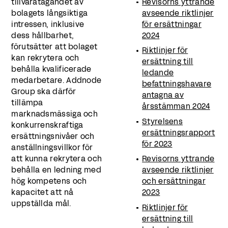
tillvaratagandet av
Revisorns yttrande
bolagets långsiktiga
avseende riktlinjer
intressen, inklusive
för ersättningar
dess hållbarhet,
2024
förutsätter att bolaget
Riktlinjer för
kan rekrytera och
ersättning till
behålla kvalificerade
ledande
medarbetare. Addnode
befattningshavare
Group ska därför
antagna av
tillämpa
årsstämman 2024
marknadsmässiga och
Styrelsens
konkurrenskraftiga
ersättningsrapport
ersättningsnivåer och
för 2023
anställningsvillkor för
att kunna rekrytera och
Revisorns yttrande
behålla en ledning med
avseende riktlinjer
hög kompetens och
och ersättningar
kapacitet att nå
2023
uppställda mål.
Riktlinjer för
ersättning till