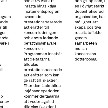
valt
och 2025 valt att
den grupp som, i
inrätta långsiktiga
en i övrigt starkt
incitamentsprogram
decentraliserad
rogram
avseende
organisation, har
lande
prestationsbaserade
möjlighet att
 till
aktierätter till
skapa positiva
ngen
koncernledningen
resultateffekter
dande
och andra ledande
genom
are i
befattningshavare i
samarbeten
koncernen.
mellan
Programmen innebär
koncernens
att deltagarna
dotterbolag.
s
tilldelas
ll
prestationsbaserade
aktierätter som kan
ge rätt till B-aktier.
Efter den fastställda
intjänandeperioden
up
kommer deltagarna
er av
att vederlagsfritt
get.
tilldelas B-aktier i