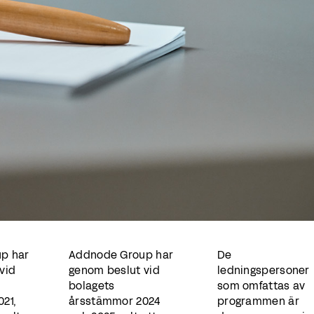
p har
Addnode Group har
De
vid
genom beslut vid
ledningspersoner
bolagets
som omfattas av
21,
årsstämmor 2024
programmen är