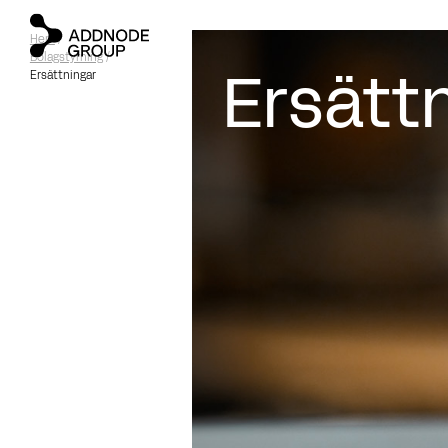
Hem
/
Bolagstyrning
/
Ersätt
Ersättningar