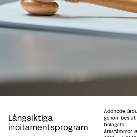
Addnode Grou
Långsiktiga
genom beslut 
bolagets
incitamentsprogram
årsstämmor 20