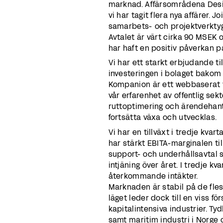
marknad. Affärsområdena Desi
vi har tagit flera nya affärer. J
samarbets- och projektverktyg
Avtalet är värt cirka 90 MSEK 
har haft en positiv påverkan på
Vi har ett starkt erbjudande t
investeringen i bolaget bakom 
Kompanion är ett webbaserat v
vår erfarenhet av offentlig se
ruttoptimering och ärendehan
fortsätta växa och utvecklas.
Vi har en tillväxt i tredje kva
har stärkt EBITA-marginalen ti
support- och underhållsavtal 
intjäning över året. I tredje 
återkommande intäkter.
Marknaden är stabil på de fl
läget leder dock till en viss fö
kapitalintensiva industrier. Ty
samt maritim industri i Norge o