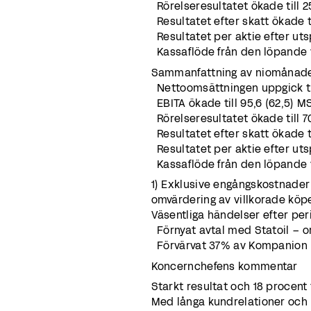
Rörelseresultatet ökade till 25,
Resultatet efter skatt ökade ti
Resultatet per aktie efter utsp
Kassaflöde från den löpande ve
Sammanfattning av niomånader
Nettoomsättningen uppgick till 
EBITA ökade till 95,6 (62,5) MS
Rörelseresultatet ökade till 70
Resultatet efter skatt ökade ti
Resultatet per aktie efter utspä
Kassaflöde från den löpande v
1) Exklusive engångskostnader 
omvärdering av villkorade köpes
Väsentliga händelser efter pe
Förnyat avtal med Statoil – o
Förvärvat 37% av Kompanion –
Koncernchefens kommentar
Starkt resultat och 18 procent t
Med långa kundrelationer och 