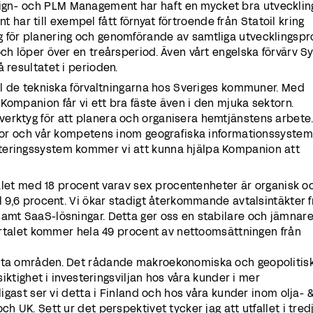
gn- och PLM Management har haft en mycket bra utvecklin
oint har till exempel fått förnyat förtroende från Statoil kring
 för planering och genomförande av samtliga utvecklingspro
och löper över en treårsperiod. Även vårt engelska förvärv S
 resultatet i perioden.
ill de tekniska förvaltningarna hos Sveriges kommuner. Med
Kompanion får vi ett bra fäste även i den mjuka sektorn.
erktyg för att planera och organisera hemtjänstens arbete
ktor och vår kompetens inom geografiska informationssystem
teringssystem kommer vi att kunna hjälpa Kompanion att
rtalet med 18 procent varav sex procentenheter är organisk oc
ll 9,6 procent. Vi ökar stadigt återkommande avtalsintäkter 
samt SaaS-lösningar. Detta ger oss en stabilare och jämnar
kvartalet kommer hela 49 procent av nettoomsättningen från
esta områden. Det rådande makroekonomiska och geopolitis
rsiktighet i investeringsviljan hos våra kunder i mer
dligast ser vi detta i Finland och hos våra kunder inom olja- 
ch UK. Sett ur det perspektivet tycker jag att utfallet i tred