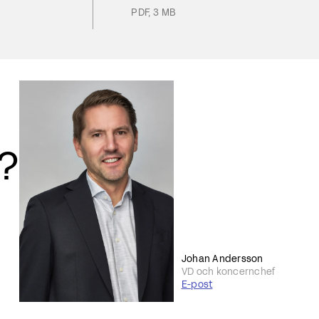
PDF
,
3 MB
r?
Johan Andersson
VD och koncernchef
E-post