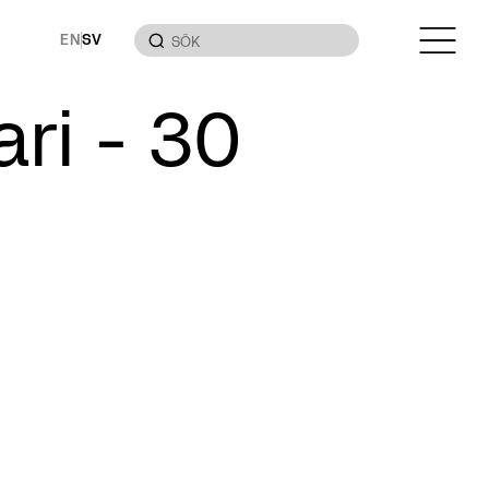
EN
SV
ari - 30