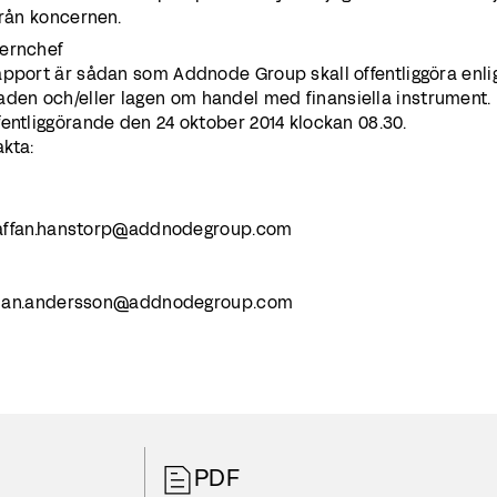
från koncernen.
cernchef
apport är sådan som Addnode Group skall offentliggöra enli
en och/eller lagen om handel med finansiella instrument.
entliggörande den 24 oktober 2014 klockan 08.30.
akta:
 staffan.hanstorp@addnodegroup.com
: johan.andersson@addnodegroup.com
PDF