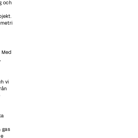
g och
jekt.
ymetri
. Med
,
h vi
från
e
ka
& gas
je