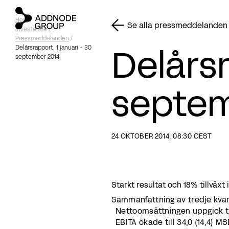
Hem
/
Se alla pressmeddelanden
Investerare
/
Pressmeddelanden
/
Delårsr
Delårsrapport, 1 januari - 30
september 2014
septem
24 OKTOBER 2014, 08:30 CEST
Starkt resultat och 18% tillväxt 
Sammanfattning av tredje kvart
Nettoomsättningen uppgick till
EBITA ökade till 34,0 (14,4) MS