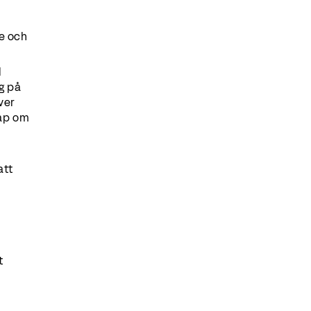
de och
l
g på
ver
kap om
n
att
t