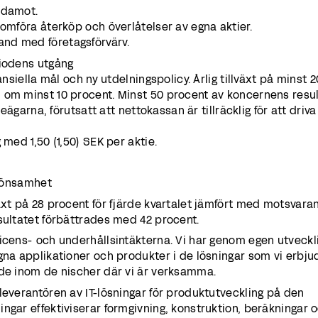
edamot.
omföra återköp och överlåtelser av egna aktier.
nd med företagsförvärv.
riodens utgång
ansiella mål och ny utdelningspolicy. Årlig tillväxt på minst 2
 om minst 10 procent. Minst 50 procent av koncernens resu
tieägarna, förutsatt att nettokassan är tillräcklig för att driv
 med 1,50 (1,50) SEK per aktie.
 lönsamhet
äxt på 28 procent för fjärde kvartalet jämfört med motsvara
sultatet förbättrades med 42 procent.
icens- och underhållsintäkterna. Vi har genom egen utveckl
gna applikationer och produkter i de lösningar som vi erbjud
nde inom de nischer där vi är verksamma.
leverantören av IT-lösningar för produktutveckling på den
ngar effektiviserar formgivning, konstruktion, beräkningar 