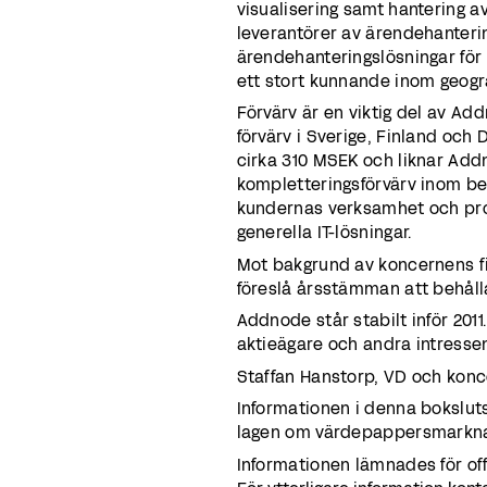
visualisering samt hantering a
leverantörer av ärendehanterin
ärendehanteringslösningar för
ett stort kunnande inom geogra
Förvärv är en viktig del av Add
förvärv i Sverige, Finland och
cirka 310 MSEK och liknar Addn
kompletteringsförvärv inom bef
kundernas verksamhet och pro
generella IT-lösningar.
Mot bakgrund av koncernens fin
föreslå årsstämman att behålla
Addnode står stabilt inför 201
aktieägare och andra intressen
Staffan Hanstorp, VD och kon
Informationen i denna bokslut
lagen om värdepappersmarknad
Informationen lämnades för off