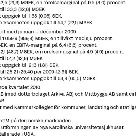
32,5 (21,3) MSEK, en rörelsemarginal på 9,5 (8,0) procent.
ill 33,3 (22,8) MSEK.
 uppgick till 1,33 (0,96) SEK.
rksamheten uppgick till 54,7 (22,1) MSEK.
ört med januari – december 2009
 1 059,9 (989,4) MSEK, en tillväxt med sju procent.
MSEK, en EBITA-marginal på 6,4 (6,6) procent.
2,1 (48,7) MSEK, en rörelsemarginal på 4,9 (4,9) procent.
ill 51,2 (42,8) MSEK.
uppgick till 2,13 (1,81) SEK.
ill 25,21 (25,40 per 2009-12-31) SEK.
erksamheten uppgick till 68,4 (65,5) MSEK.
rde kvartalet 2010
AB (med dotterbolaget Arkiva AB) och Mittbygge AB samt cir
AB.
at med Kammarkollegiet för kommuner, landsting och statlig
axTM på den norska marknaden.
r utformningen av Nya Karolinska universitetssjukhuset.
allerade i USA.