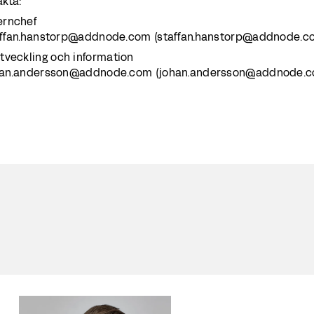
akta:
ernchef
 staffan.hanstorp@addnode.com (staffan.hanstorp@addnode.c
tveckling och information
 johan.andersson@addnode.com (johan.andersson@addnode.