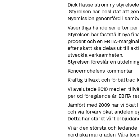
Dick Hasselström ny styrelsel
Styrelsen har beslutat att gen
Nyemission genomförd i samba
Väsentliga händelser efter pe
Styrelsen har fastställt nya fin
procent och en EBITA-marginal
efter skatt ska delas ut till ak
utveckla verksamheten.
Styrelsen föreslår en utdelning
Koncernchefens kommentar
Kraftig tillväxt och förbättrad
Vi avslutade 2010 med en tillv
period föregående år. EBITA re
Jämfört med 2009 har vi ökat l
och via förvärv ökat andelen e
Detta har stärkt vårt erbjuda
Vi är den största och ledande 
nordiska marknaden. Våra lösni