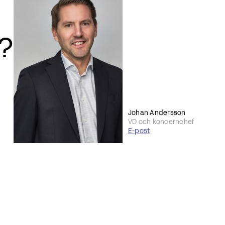
r?
Johan Andersson
VD och koncernchef
E-post