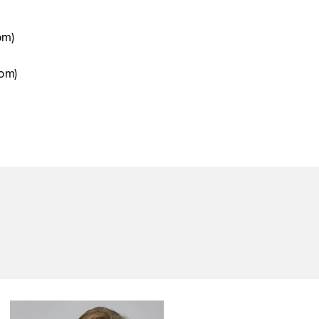
om)
com)