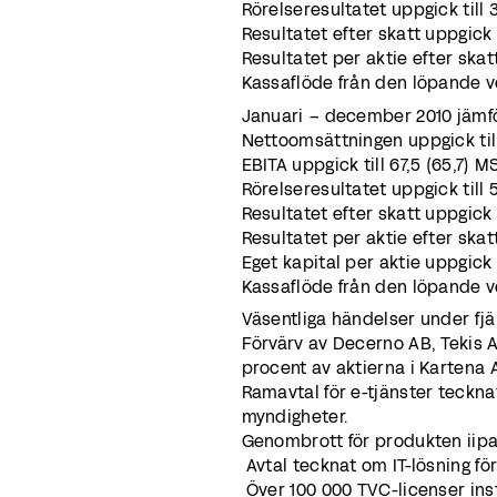
Rörelseresultatet uppgick till 
Resultatet efter skatt uppgick t
Resultatet per aktie efter skatt
Kassaflöde från den löpande ve
Januari – december 2010 jämf
Nettoomsättningen uppgick till
EBITA uppgick till 67,5 (65,7) 
Rörelseresultatet uppgick till 5
Resultatet efter skatt uppgick t
Resultatet per aktie efter skatt 
Eget kapital per aktie uppgick t
Kassaflöde från den löpande v
Väsentliga händelser under fjä
Förvärv av Decerno AB, Tekis 
procent av aktierna i Kartena 
Ramavtal för e-tjänster teckn
myndigheter.
Genombrott för produkten iip
Avtal tecknat om IT-lösning fö
Över 100 000 TVC-licenser inst