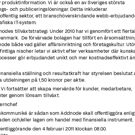
v produktinformation. Vi är också en av Sveriges största
gs- och publiceringslösningar. Detta inkluderar
 offentlig sektor, ett branschöverskridande webb-erbjudan
fiska IT-system.
nodes tillväxtstrategi. Under 2010 har vi genomfört ett flerta
 Danmark. De förvärvade bolagen har tillfört en årsomsättnin
ode både vad gäller affärsinriktning och företagskultur. Utö
intliga nischer letar vi aktivt efter verksamheter där kuns
cesser gör erbjudandet unikt och mer kostnadseffektivt ä
ansiella ställning och resultatkraft har styrelsen beslutat 
 utdelningen på 1,50 kronor per aktie.
1. Vi fortsätter att skapa mervärde för kunder, medarbetare,
ter genom lönsam tillväxt.
cernchef
skommuniké är sådan som Addnode skall offentliggöra enlig
en och/eller lagen om handel med finansiella instrument.
entliggörande den 4 februari 2011 klockan 08.00.