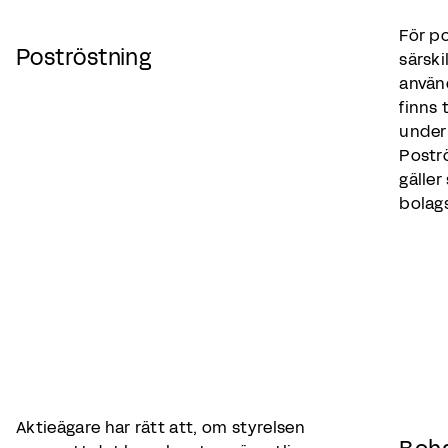
För po
Poströstning
särski
använ
finns 
under
Postr
gäller
bolag
Aktieägare har rätt att, om styrelsen