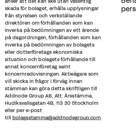
Beha
anser att det kan ske utan väsentlig
pers
skada för bolaget, erhålla upplysningar
från styrelsen och verkställande
direktören om förhållanden som kan
inverka på bedömningen av ett ärende
på dagordningen, förhållanden som kan
inverka på bedömningen av bolagets
eller dotterföretags ekonomiska
situation och bolagets förhållande till
annat koncernföretag samt
koncernredovisningen. Aktieägare som
vill skicka in frågor i förväg innan
stämman kan göra detta skriftligen till
Addnode Group AB, Att: Årsstämma,
Hudiksvallsgatan 4B, 113 30 Stockholm
eller per e-post
till
bolagsstamma@addnodegroup.com
.