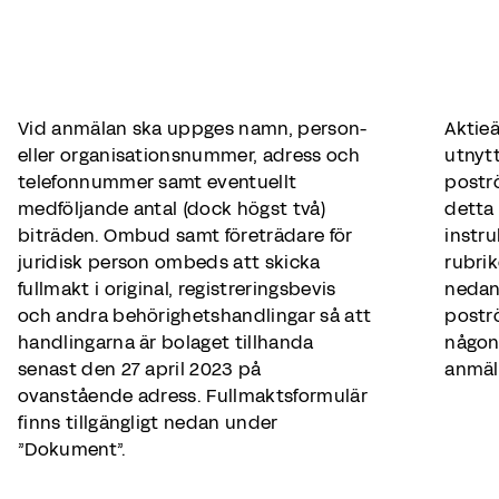
Vid anmälan ska uppges namn, person-
Aktieä
eller organisationsnummer, adress och
utnytt
telefonnummer samt eventuellt
postr
medföljande antal (dock högst två)
detta 
biträden. Ombud samt företrädare för
instr
juridisk person ombeds att skicka
rubri
fullmakt i original, registreringsbevis
nedan
och andra behörighetshandlingar så att
postr
handlingarna är bolaget tillhanda
någon 
senast den 27 april 2023 på
anmäl
ovanstående adress. Fullmaktsformulär
finns tillgängligt nedan under
”Dokument”.