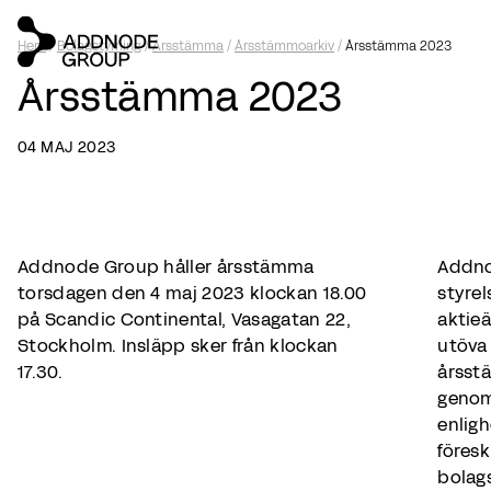
Hem
/
Bolagstyrning
/
Årsstämma
/
Årsstämmoarkiv
/
Årsstämma 2023
Årsstämma 2023
04 MAJ 2023
Addnode Group håller årsstämma
Addn
torsdagen den 4 maj 2023 klockan 18.00
styrel
på Scandic Continental, Vasagatan 22,
aktie
Stockholm. Insläpp sker från klockan
utöva 
17.30.
årsst
genom
enlig
föresk
bolag