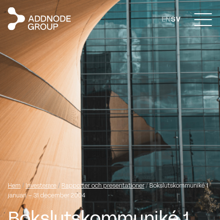
EN
SV
Hem
/
Investerare
/
Rapporter och presentationer
/
Bokslutskommuniké 1
januari – 31 december 2004
Bokslutskommuniké 1