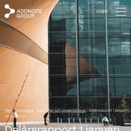
EN
SV
Hem
/
Investerare
/
Rapporter och presentationer
/
Delårsrapport 1 januari –
30 juni 2022
Delårsrapport 1 januari