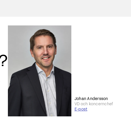
r?
Johan Andersson
VD och koncernchef
E-post