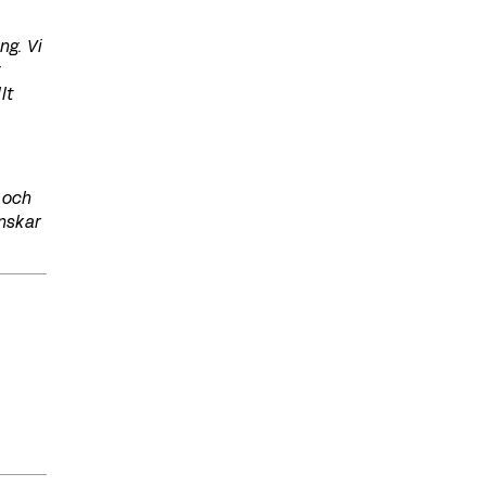
ng. Vi
g
lt
 och
önskar