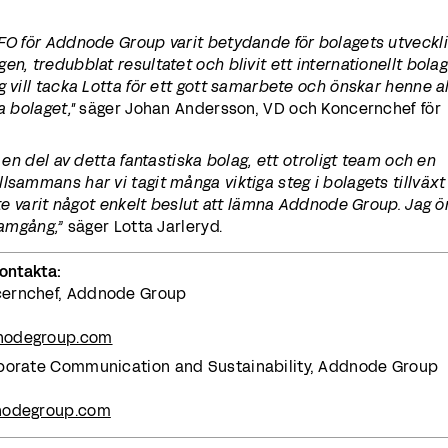
FO för Addnode Group varit betydande för bolagets utveckli
n, tredubblat resultatet och blivit ett internationellt bola
 vill tacka Lotta för ett gott samarbete och önskar henne al
a bolaget,"
säger Johan Andersson, VD och Koncernchef för
t en del av detta fantastiska bolag, ett otroligt team och en
lsammans har vi tagit många viktiga steg i bolagets tillväxt
inte varit något enkelt beslut att lämna Addnode Group. Jag 
ramgång,”
säger Lotta Jarleryd.
kontakta:
cernchef, Addnode Group
nodegroup.com
rporate Communication and Sustainability, Addnode Group
nodegroup.com