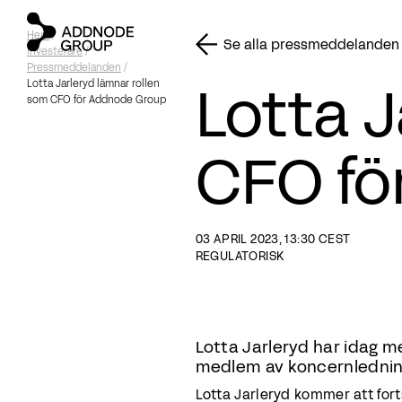
Hem
/
Se alla pressmeddelanden
Investerare
/
Pressmeddelanden
/
Lotta J
Lotta Jarleryd lämnar rollen
som CFO för Addnode Group
CFO fö
03 APRIL 2023, 13:30 CEST
REGULATORISK
Lotta Jarleryd har idag m
medlem av koncernledning
Lotta Jarleryd kommer att fortsät