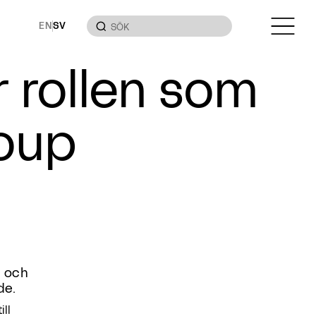
EN
SV
r rollen som
oup
O och
de.
ill