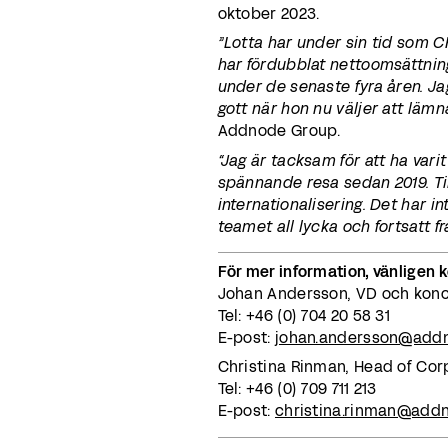
oktober 2023.
”Lotta har under sin tid som C
har fördubblat nettoomsättninge
under de senaste fyra åren. Jag
gott när hon nu väljer att lämn
Addnode Group.
“Jag är tacksam för att ha vari
spännande resa sedan 2019. Til
internationalisering. Det har 
teamet all lycka och fortsatt f
För mer information, vänligen 
Johan Andersson, VD och kon
Tel: +46 (0) 704 20 58 31
E-post:
johan.andersson@add
Christina Rinman, Head of Co
Tel: +46 (0) 709 711 213
E-post:
christina.rinman@add