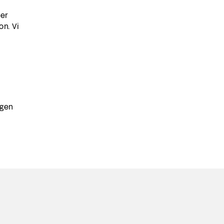
ler
on. Vi
igen