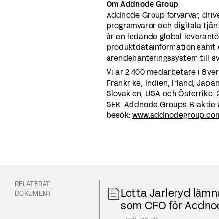
Om Addnode Group
Addnode Group förvärvar, driv
programvaror och digitala tjäns
är en ledande global leverantö
produktdatainformation samt 
ärendehanteringssystem till sve
Vi är 2 400 medarbetare i Sver
Frankrike, Indien, Irland, Jap
Slovakien, USA och Österrike. 
SEK. Addnode Groups B-aktie ä
besök:
www.addnodegroup.co
RELATERAT
Lotta Jarleryd lämna
DOKUMENT
som CFO för Addno