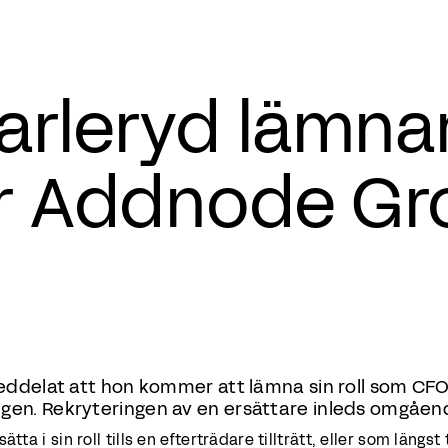
arleryd lämna
r Addnode Gr
eddelat att hon kommer att lämna sin roll som CF
en. Rekryteringen av en ersättare inleds omgåen
ta i sin roll tills en efterträdare tillträtt, eller som längst t