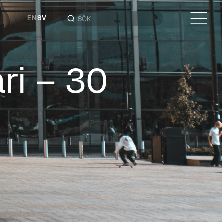
EN
SV
ri – 30