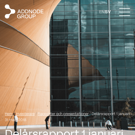
EN
SV
Hem
/
Investerare
/
Rapporter och presentationer
/
Delårsrapport 1 januari -
31 mars 2018
Delårsrapport 1 januari