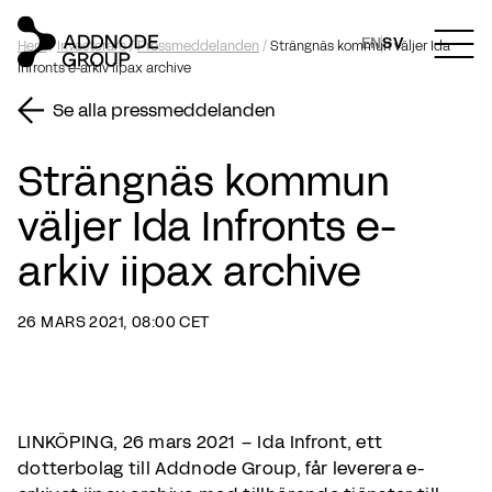
EN
SV
Hem
/
Investerare
/
Pressmeddelanden
/
Strängnäs kommun väljer Ida
Infronts e-arkiv iipax archive
Se alla pressmeddelanden
Strängnäs kommun
väljer Ida Infronts e-
arkiv iipax archive
26 MARS 2021, 08:00 CET
LINKÖPING, 26 mars 2021 – Ida Infront, ett
dotterbolag till Addnode Group, får leverera e-