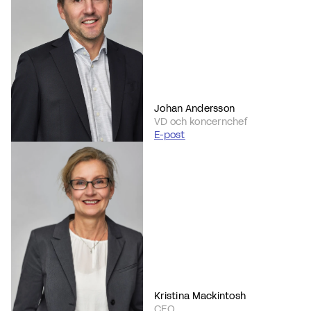
Johan Andersson
VD och koncernchef
E-post
Kristina Mackintosh
CFO