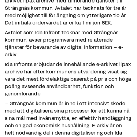
arkivet iipax archive med tillhörande tjänster till
Strängnäs kommun. Avtalet har tecknats för tre år
med möjlighet till förlängning om ytterligare tio år.
Det initiala ordervärdet är cirka 1 miljon SEK.
Avtalet som Ida Infront tecknar med Strängnäs
kommun, avser programvara med relaterade
tjänster för bevarande av digital information – e-
arkiv.
Ida Infronts erbjudande innehållande e-arkivet iipax
archive har efter kommunens utvärdering visat sig
vara det mest fördelaktiga baserat på pris och höga
poäng avseende användbarhet, funktion och
genomförande.
– Strängnäs kommun är inne i ett intensivt skede
med att digitalisera sina processer för att kunna nå
sina mål med invånarnytta, en effektiv handläggning
och en god ekonomisk hushållning. E-arkiv är en
helt nödvändig del i denna digitalisering och Ida