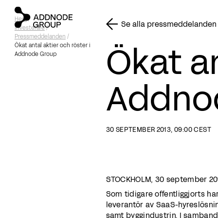
Hem
/
Se alla pressmeddelanden
Investerare
/
Pressmeddelanden
/
Ökat an
Ökat antal aktier och röster i
Addnode Group
Addno
30 SEPTEMBER 2013, 09:00 CEST
STOCKHOLM, 30 september 20
Som tidigare offentliggjorts h
leverantör av SaaS-hyreslösnin
samt byggindustrin. I samban