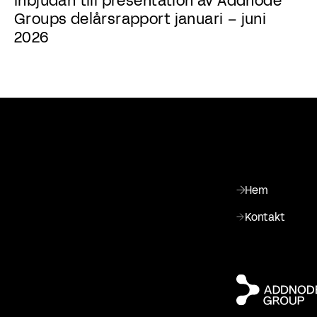
Inbjudan till presentation av Addnode
Groups delårsrapport januari – juni
2026
Hem
Kontakt