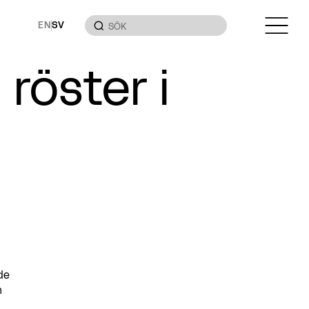
EN
SV
röster i
de
n