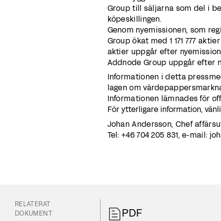
Group till säljarna som del i b
köpeskil
Genom nyemissionen, som regis
Group ökat med 1 171 777 aktie
aktier uppgår efter nyemissionen
Addnode Group uppgår efter nye
Informationen i detta pressme
lagen om värdepappersmarknad
Informationen lämnades för of
För ytterligare information, vänl
Johan Andersson, Chef affärsu
Tel: +46 704 205 831, e-mail:
RELATERAT
PDF
DOKUMENT