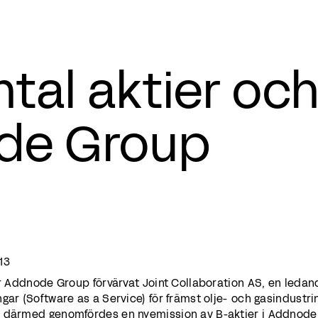
tal aktier och 
de Group
13
ar Addnode Group förvärvat Joint Collaboration AS, en ledan
gar (Software as a Service) för främst olje- och gasindustri
d därmed genomfördes en nyemission av B-aktier i Addnode