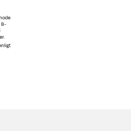
dnode
 B-
i
er.
nligt