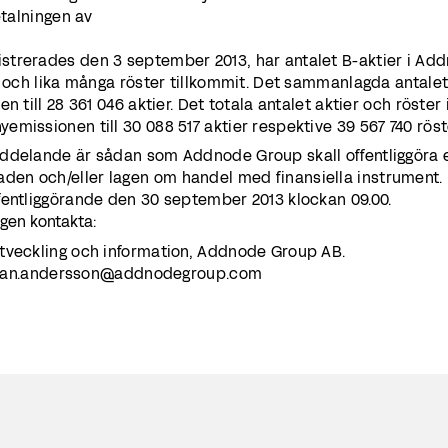
etalningen av
lingen.
trerades den 3 september 2013, har antalet B-aktier i Ad
r och lika många röster tillkommit. Det sammanlagda antalet
 till 28 361 046 aktier. Det totala antalet aktier och röster 
missionen till 30 088 517 aktier respektive 39 567 740 röst
ddelande är sådan som Addnode Group skall offentliggöra e
en och/eller lagen om handel med finansiella instrument.
fentliggörande den 30 september 2013 klockan 09.00.
igen kontakta:
tveckling och information, Addnode Group AB.
 johan.andersson@addnodegroup.com