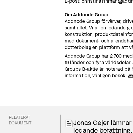
E-post:
christina.rinman@add
Om Addnode Group
Addnode Group förvärvar, driv
samhället. Vi är en ledande gl
konstruktion, produktdatainform
med dokument- och ärendehant
dotterbolag en plattform att väx
Addnode Group har 2 700 medar
19 länder och fyra världsdelar
Groups B-aktie är noterad på
information, vänligen besök:
w
RELATERAT
Jonas Gejer lämnar 
DOKUMENT
ledande befattning,