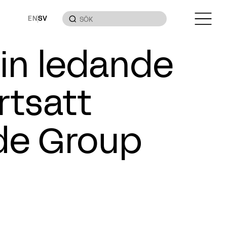
EN
SV
sin ledande
rtsatt
de Group