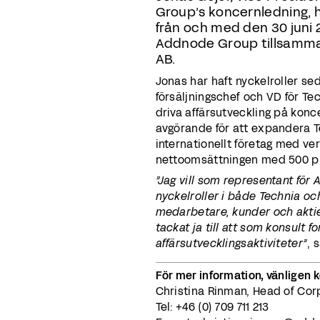
Group’s koncernledning, h
från och med den 30 juni 2
Addnode Group tillsamma
AB.
Jonas har haft nyckelroller s
försäljningschef och VD för Te
driva affärsutveckling på kon
avgörande för att expandera Tec
internationellt företag med v
nettoomsättningen med 500 p
”Jag vill som representant fö
nyckelroller i både Technia och
medarbetare, kunder och aktieä
tackat ja till att som konsult
affärsutvecklingsaktiviteter”
, 
För mer information, vänligen 
Christina Rinman, Head of Co
Tel: +46 (0) 709 711 213