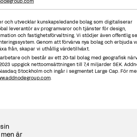
nodegroup.com
er och utvecklar kunskapsledande bolag som digitaliserar
obal leverantör av programvaror och tjänster för design,
ation och fastighetsförvaltning. Vi stödjer även offentlig s
eringssystem. Genom att förvärva nya bolag och erbjuda v
a från, skapar vi uthållig värdetillväxt.
betare och består av ett 20-tal bolag med geografisk närv
. 2023 uppgick nettoomsättningen till 7,4 miljarder SEK. Add
 Nasdaq Stockholm och ingår i segmentet Large Cap. För me
ww.addnodegroup.com
.
sin
 men är