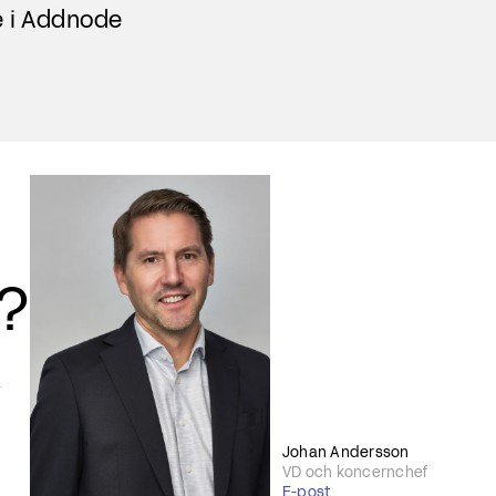
e i Addnode
r?
Johan Andersson
VD och koncernchef
E-post