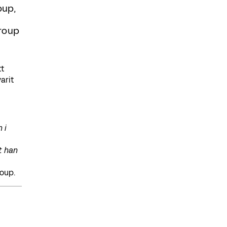
oup,
roup
tt
arit
 i
t han
oup.