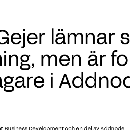
Gejer lämnar 
ing, men är fo
gare i Addno
ent Business Development och en del av Addnode