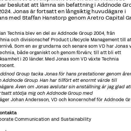
ar beslutat att lämna sin befattning i Addnode Gr
024. Jonas är fortsatt en långsiktig huvudägare i
ns med Staffan Hanstorp genom Aretro Capital G
edan Technia blev en del av Addnode Group 2004, från
chnia och divisionschef Product Lifecycle Management till a
cernivå. Som en av grundarna och senare som VD har Jonas v
hnia, både organiskt och genom förvärv, till att bli ett
erksamhet i 20 länder. Med Jonas som VD växte Technia
rocent.
r Addnod Group tacka Jonas för hans prestationer genom åren
 Addnode Group. Han har tillfört ett enormt värde till
gare. Även om Jonas avslutar sin anställning är jag glad at
 fortsatt stödja mig och Addnode Group med
säger Johan Andersson, VD och koncernchef för Addnode Gr
kontakta
rporate Communication and Sustainability