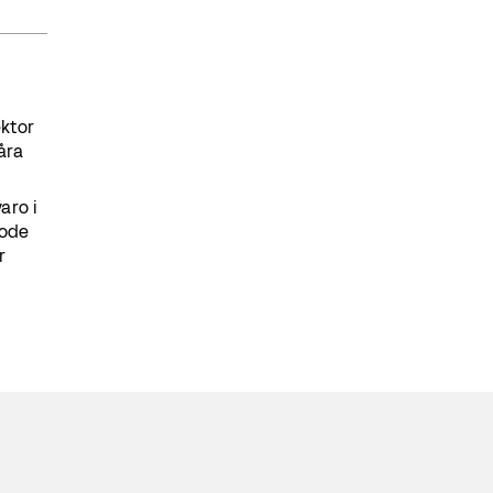
ektor
åra
aro i
node
r