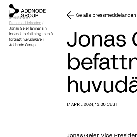
Hem
/
Se alla pressmeddelanden
Investerare
/
Pressmeddelanden
/
Jonas 
Jonas Gejer lämnar sin
ledande befattning, men är
fortsatt huvudägare i
Addnode Group
befattn
huvudä
17 APRIL 2024, 13:00 CEST
Jonas Gejer, Vice Presid