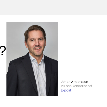
r?
Johan Andersson
VD och koncernchef
E-post