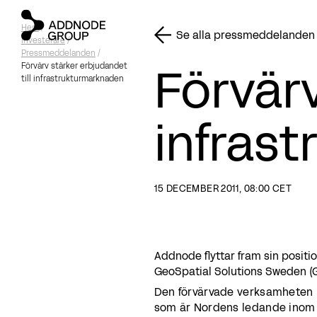
Hem
/
Se alla pressmeddelanden
Investerare
/
Pressmeddelanden
/
Förvärv
Förvärv stärker erbjudandet
till infrastrukturmarknaden
infras
15 DECEMBER 2011, 08:00 CET
Addnode flyttar fram sin posit
GeoSpatial Solutions Sweden (
Den förvärvade verksamheten 
som är Nordens ledande inom BI