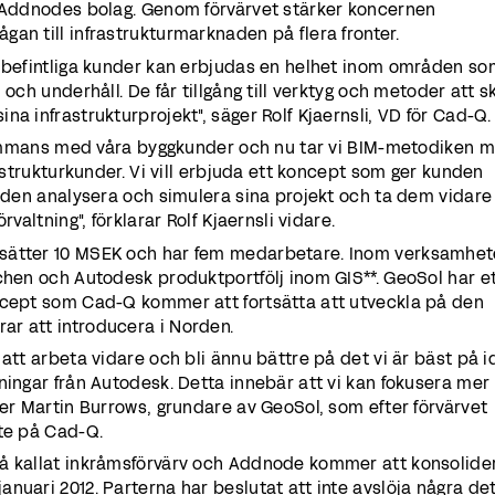
v Addnodes bolag. Genom förvärvet stärker koncernen
an till infrastrukturmarknaden på flera fronter.
h befintliga kunder kan erbjudas en helhet inom områden s
 och underhåll. De får tillgång till verktyg och metoder att s
a infrastrukturprojekt", säger Rolf Kjaernsli, VD för Cad-Q.
llsammans med våra byggkunder och nu tar vi BIM-metodiken 
rastrukturkunder. Vi vill erbjuda ett koncept som ger kunden
keden analysera och simulera sina projekt och ta dem vidare
rvaltning", förklarar Rolf Kjaernsli vidare.
sätter 10 MSEK och har fem medarbetare. Inom verksamhe
chen och Autodesk produktportfölj inom GIS**. GeoSol har e
ncept som Cad-Q kommer att fortsätta att utveckla på den
r att introducera i Norden.
 att arbeta vidare och bli ännu bättre på det vi är bäst på i
ningar från Autodesk. Detta innebär att vi kan fokusera mer
ger Martin Burrows, grundare av GeoSol, som efter förvärvet
ete på Cad-Q.
å kallat inkråmsförvärv och Addnode kommer att konsolide
nuari 2012. Parterna har beslutat att inte avslöja några det