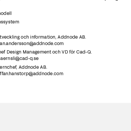
smodell
onssystem
tveckling och information, Addnode AB.
 johan.andersson@addnode.com
chef Design Management och VD för Cad-Q.
.kjaernsli@cad-q.se
cernchef, Addnode AB.
 staffan.hanstorp@addnode.com