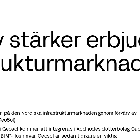
 stärker erbju
trukturmarkna
ion på den Nordiska infrastrukturmarknaden genom förvärv av
GeoSol)
i Geosol kommer att integreras i Addnodes dotterbolag Ca
M*- lösningar. Geosol är sedan tidigare en viktig