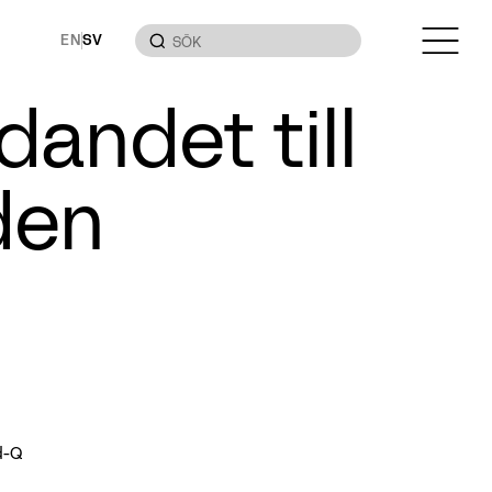
EN
SV
dandet till
den
d-Q