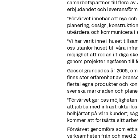
samarbetspartner till flera a
erbjudandet och leveransförmåg
"Förvärvet innebär att nya oc
planering, design, konstruktion
utvärdera och kommunicera i sin
"Vi har varit inne i huset ti
oss utanför huset till våra inf
möjlighet att redan i tidiga s
genom projekteringsfasen till fö
Geosol grundades år 2006, om
finns stor erfarenhet av brans
flertal egna produkter och ko
svenska marknaden och planera
"Förvärvet ger oss möjligheten
att jobba med infrastrukturlös
helhjärtat på våra kunder", sä
kommer att fortsätta sitt arb
Förvärvet genomförs som ett s
verksamheten från och med 2 ja