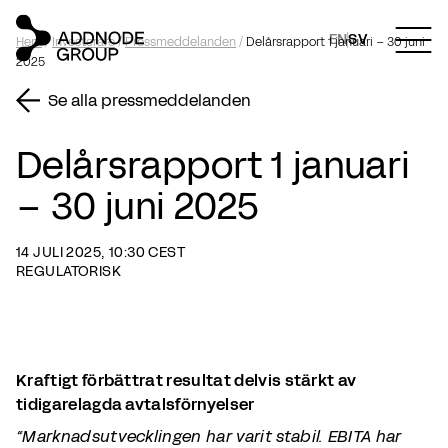
EN
SV
Hem
/
Investerare
/
Pressmeddelanden
/
Delårsrapport 1 januari – 30 juni
2025
Se alla pressmeddelanden
Delårsrapport 1 januari
– 30 juni 2025
14 JULI 2025, 10:30 CEST
REGULATORISK
Kraftigt förbättrat resultat delvis stärkt av
tidigarelagda avtalsförnyelser
“Marknadsutvecklingen har varit stabil. EBITA har