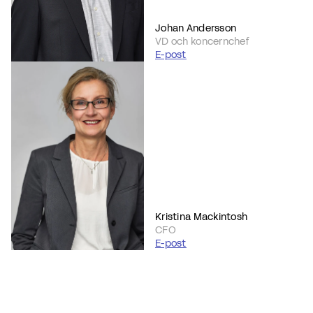
Johan Andersson
VD och koncernchef
E-post
Kristina Mackintosh
CFO
E-post