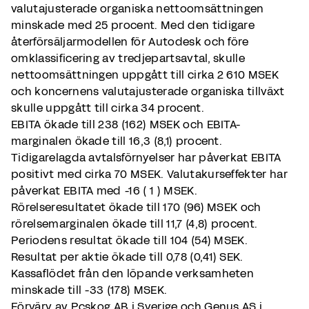
valutajusterade organiska nettoomsättningen
minskade med 25 procent. Med den tidigare
återförsäljarmodellen för Autodesk och före
omklassificering av tredjepartsavtal, skulle
nettoomsättningen uppgått till cirka 2 610 MSEK
och koncernens valutajusterade organiska tillväxt
skulle uppgått till cirka 34 procent.
EBITA ökade till 238 (162) MSEK och EBITA-
marginalen ökade till 16,3 (8,1) procent.
Tidigarelagda avtalsförnyelser har påverkat EBITA
positivt med cirka 70 MSEK. Valutakurseffekter har
påverkat EBITA med -16 ( 1 ) MSEK.
Rörelseresultatet ökade till 170 (96) MSEK och
rörelsemarginalen ökade till 11,7 (4,8) procent.
Periodens resultat ökade till 104 (54) MSEK.
Resultat per aktie ökade till 0,78 (0,41) SEK.
Kassaflödet från den löpande verksamheten
minskade till -33 (178) MSEK.
Förvärv av Pcskog AB i Sverige och Genus AS i