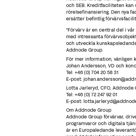
och SEB. Kreditfaciliteten kan 
rörelsefinansiering. Den nya fac
ersätter befintlig förvärvsfaci
"Förvärv är en central del i vå
med intressanta förvärvsobjekt
och utveckla kunskapsledande 
Addnode Group.
För mer information, vänligen 
Johan Andersson, VD och kon
Tel: +46 (0) 704 20 58 31
E-post: johan.andersson@ad
Lotta Jarleryd, CFO, Addnode
Tel: +46 (0) 72 247 92 01
E-post: lotta.jarleryd@addno
Om Addnode Group
Addnode Group förvärvar, driv
programvaror och digitala tjäns
är en Europaledande leverantö