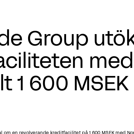
e Group utök
faciliteten m
talt 1 600 MSEK
l om en revolverande kreditfacilitet på 1 600 MSEK med N