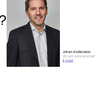
r?
Johan Andersson
VD och koncernchef
E-post