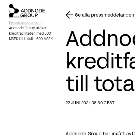
Hem
/
Se alla pressmeddelanden
Investerare
/
Pressmeddelanden
/
Addnod
Addnode Group utökar
kreditfaciliteten med 500
MSEK till totalt 1 600 MSEK
kredit
till to
22 JUNI 2021, 08:30 CEST
Addnode Group har ingått avta