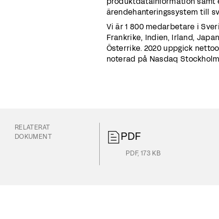
produktdatainformation samt 
ärendehanteringssystem till sve
Vi är 1 800 medarbetare i Sver
Frankrike, Indien, Irland, Jap
Österrike. 2020 uppgick nettoo
noterad på Nasdaq Stockholm.
RELATERAT
PDF
DOKUMENT
PDF
,
173 KB