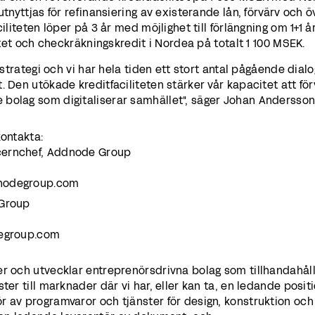
utnyttjas för refinansiering av existerande lån, förvärv och ö
iliteten löper på 3 år med möjlighet till förlängning om 1+1 å
litet och checkräkningskredit i Nordea på totalt 1 100 MSEK.
r strategi och vi har hela tiden ett stort antal pågående dial
. Den utökade kreditfaciliteten stärker vår kapacitet att för
bolag som digitaliserar samhället", säger Johan Andersson
kontakta:
cernchef, Addnode Group
dnodegroup.com
 Group
degroup.com
er och utvecklar entreprenörsdrivna bolag som tillhandahål
ter till marknader där vi har, eller kan ta, en ledande positi
r av programvaror och tjänster för design, konstruktion och