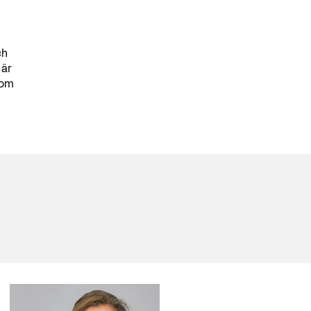
ch
 är
com