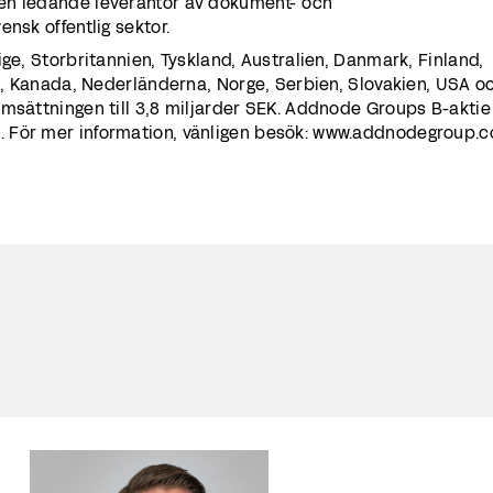
en ledande leverantör av dokument- och
nsk offentlig sektor.
ige, Storbritannien, Tyskland, Australien, Danmark, Finland,
an, Kanada, Nederländerna, Norge, Serbien, Slovakien, USA o
msättningen till 3,8 miljarder SEK. Addnode Groups B-aktie
 För mer information, vänligen besök: www.addnodegroup.