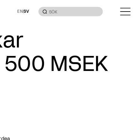
EN
SV
ar
ed 500 MSEK
ordea