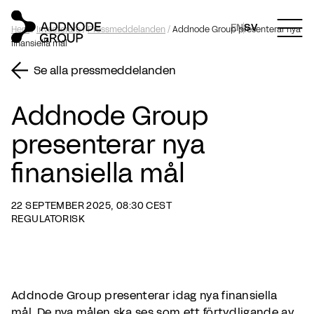
EN
SV
Hem
/
Investerare
/
Pressmeddelanden
/
Addnode Group presenterar nya
finansiella mål
Se alla pressmeddelanden
Addnode Group
presenterar nya
finansiella mål
22 SEPTEMBER 2025, 08:30 CEST
REGULATORISK
Addnode Group presenterar idag nya finansiella
mål. De nya målen ska ses som ett förtydligande av