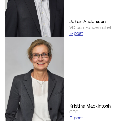
Johan Andersson
VD och koncernchef
E-post
Kristina Mackintosh
CFO
E-post