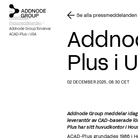
Hem
/
Se alla pressmeddelanden
Investerare
/
Pressmeddelanden
/
Addnod
Addnode Group förvärvar
ACAD-Plus i USA
Plus i 
02 DECEMBER 2025, 08:30 CET
Addnode Group meddelar idag a
leverantör av CAD-baserade lös
Plus har sitt huvudkontor i Ho
ACAD-Plus grundades 1986 i Ho