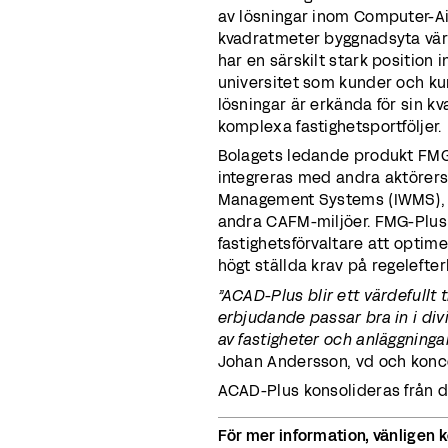
av lösningar inom Computer-Ai
kvadratmeter byggnadsyta värl
har en särskilt stark position
universitet som kunder och ku
lösningar är erkända för sin kva
komplexa fastighetsportföljer.
Bolagets ledande produkt FMG-P
integreras med andra aktörers
Management Systems (IWMS),
andra CAFM-miljöer. FMG-Plus ti
fastighetsförvaltare att optime
högt ställda krav på regelefte
”ACAD-Plus
blir ett värdefullt
erbjudande passar bra in i divi
av fastigheter och anläggningar,
Johan Andersson, vd och konc
ACAD-Plus konsolideras från 
För mer information, vänligen 