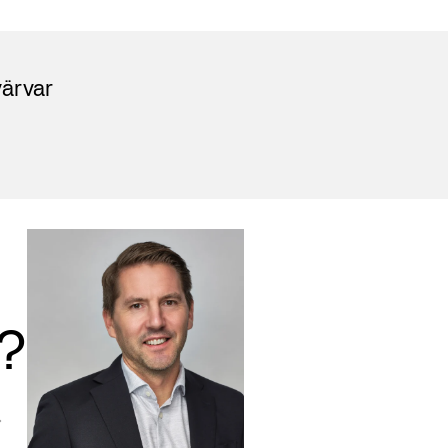
ärvar
r?