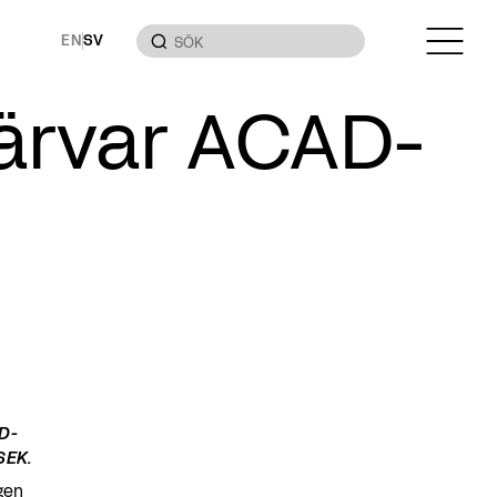
EN
SV
ärvar ACAD-
AD-
SEK.
gen