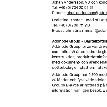
Johan Andersson, VD och kon
Tel: +46 (0) 704 20 58 31
E-post:
johan.andersson@add
Christina Rinman, Head of Co
Tel: +46 (0) 709 711 213
E-post:
christina.rinman@add
Addnode Group – Digitalization
Addnode Group förvärvar, driv
samhället. Vi är en ledande gl
konstruktion, produktdatainform
med dokument- och ärendehant
dotterbolag en plattform att väx
Addnode Group har 2 700 medar
20 länder och fyra världsdelar
Groups B-aktie är noterad på
information, vänligen besök:
w