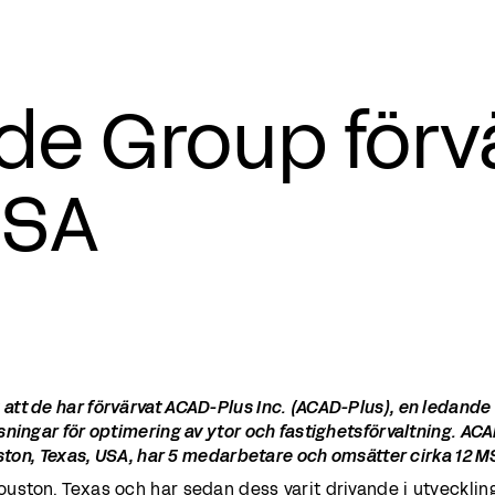
e Group förv
USA
tt de har förvärvat ACAD-Plus Inc. (ACAD-Plus), en ledande
ningar för optimering av ytor och fastighetsförvaltning. AC
uston, Texas, USA, har 5 medarbetare och omsätter cirka 12 M
uston, Texas och har sedan dess varit drivande i utvecklin