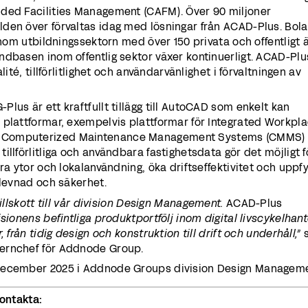
ded Facilities Management (CAFM). Över 90 miljoner
den över förvaltas idag med lösningar från ACAD-Plus. Bol
 inom utbildningssektorn med över 150 privata och offentligt
ndbasen inom offentlig sektor växer kontinuerligt. ACAD-Plu
lité, tillförlitlighet och användarvänlighet i förvaltningen av
lus är ett kraftfullt tillägg till AutoCAD som enkelt kan
 plattformar, exempelvis plattformar för Integrated Workpl
 Computerized Maintenance Management Systems (CMMS) 
llförlitliga och användbara fastighetsdata gör det möjligt f
ra ytor och lokalanvändning, öka driftseffektivitet och uppfy
rlevnad och säkerhet.
 tillskott till vår division Design Management.
ACAD-Plus
sionens befintliga produktportfölj inom digital livscykelhant
 från tidig design och konstruktion till drift och underhåll,”
s
ernchef för Addnode Group.
december 2025 i Addnode Groups division Design Manageme
kontakta: