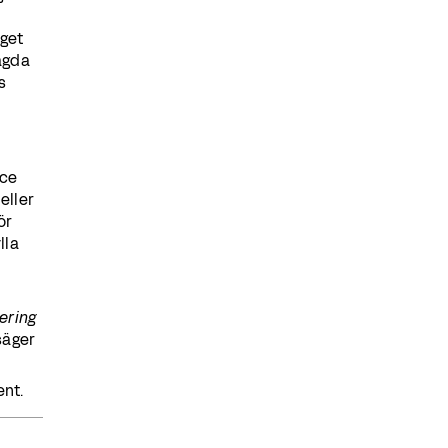
aget
 ägda
s
ace
eller
ör
lla
ering
äger
nt.