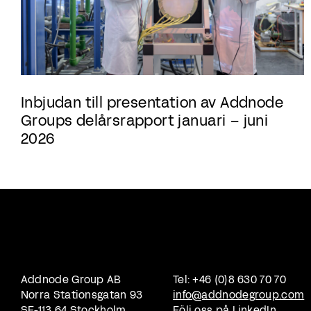
Inbjudan till presentation av Addnode
Groups delårsrapport januari – juni
2026
Addnode Group AB
Tel: +46 (0)8 630 70 70
Norra Stationsgatan 93
info@addnodegroup.com
SE-113 64 Stockholm
Följ oss på
LinkedIn