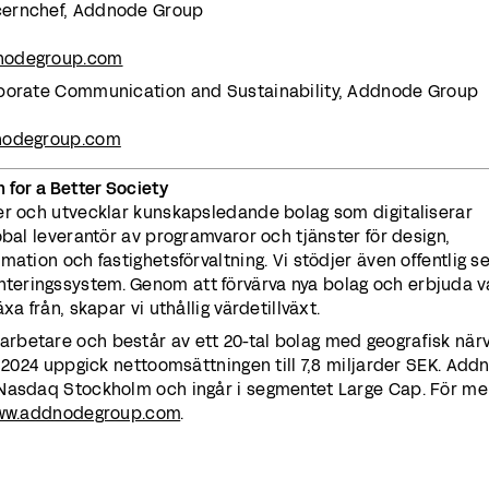
cernchef, Addnode Group
nodegroup.com
rporate Communication and Sustainability, Addnode Group
nodegroup.com
 for a Better Society
er och utvecklar kunskapsledande bolag som digitaliserar
obal leverantör av programvaror och tjänster för design,
ation och fastighetsförvaltning. Vi stödjer även offentlig s
eringssystem. Genom att förvärva nya bolag och erbjuda v
a från, skapar vi uthållig värdetillväxt.
betare och består av ett 20-tal bolag med geografisk närv
. 2024 uppgick nettoomsättningen till 7,8 miljarder SEK. Add
 Nasdaq Stockholm och ingår i segmentet Large Cap. För me
ww.addnodegroup.com
.