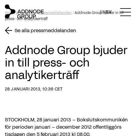
EN
SV
Hem
/
Investerare
/
Pressmeddelanden
/
Addnode Group bjuder in till
press- och analytikerträff
Se alla pressmeddelanden
Addnode Group bjuder
in till press- och
analytikerträff
28 JANUARI 2013, 10:36 CET
STOCKHOLM, 28 januari 2013 – Bokslutskommunikén
för perioden januari – december 2012 offentliggörs
tisdagen den 5 februari 2013 kl 08.00.